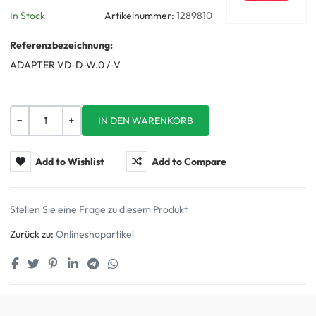
In Stock
Artikelnummer:
1289810
Referenzbezeichnung:
ADAPTER VD-D-W.0 /-V
Menge
-
+
Add to Wishlist
Add to Compare
Stellen Sie eine Frage zu diesem Produkt
Zurück zu:
Onlineshopartikel