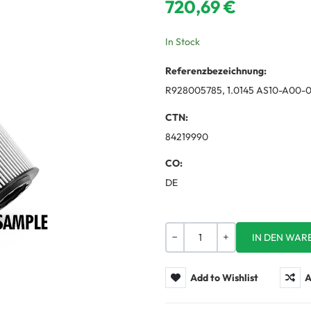
720,69 €
In Stock
Referenzbezeichnung:
R928005785, 1.0145 AS10-A00-
CTN:
84219990
CO:
DE
Menge
-
+
Add to Wishlist
A