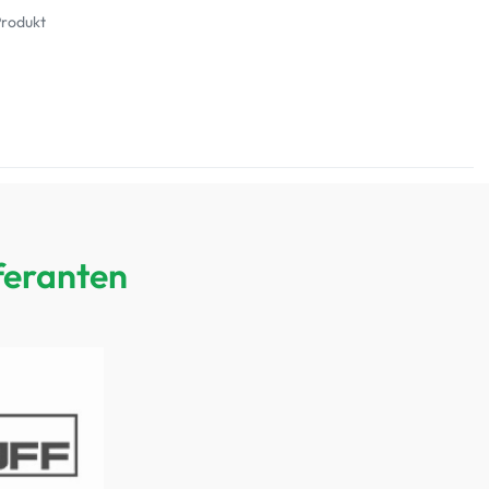
Produkt
feranten