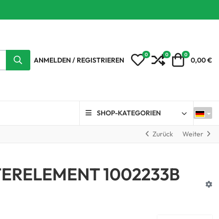
0
0
0
My Wishlist
Compare
Warenkorb
ANMELDEN / REGISTRIEREN
0,00 €
SHOP-KATEGORIEN
Zurück
Weiter
TERELEMENT 1002233B