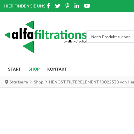
FACEBOOK SOCIAL LINK
TWITTER SOCIAL LINK
PINTEREST SOCIAL LINK
LINKEDIN SOCIAL LINK
YOUTUBE SOCIAL LIN
HIER FINDEN SIE UNS
Nach Produkt suchen....
START
SHOP
KONTAKT
Startseite
Shop
HENGST FILTERELEMENT 1002233B von He