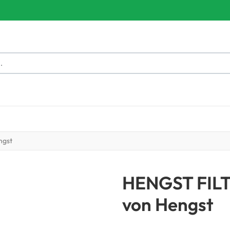
K
ngst
HENGST FIL
von Hengst