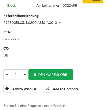
In Stock
Artikelnummer:
1002249B
Referenzbezeichnung:
R928005803, 1.0200 AS10-A00-0-M
CTN:
84219990
CO:
DE
Menge
-
+
Add to Wishlist
Add to Compare
Stellen Sie eine Frage zu diesem Produkt